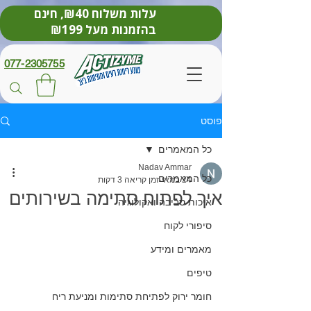
עלות משלוח ₪40, חינם
בהזמנות מעל ₪199
077-2305755
פוסט
כל המאמרים
Nadav Ammar
כל המאמרים
24 במאי
זמן קריאה 3 דקות
איך לפתוח סתימה בשירותים
איכות סביבה ואקולוגיה
סיפורי לקוח
מאמרים ומידע
טיפים
חומר ירוק לפתיחת סתימות ומניעת ריח