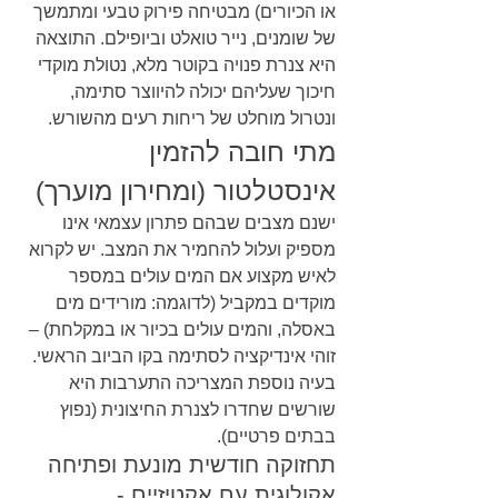
או הכיורים) מבטיחה פירוק טבעי ומתמשך 
של שומנים, נייר טואלט וביופילם. התוצאה 
היא צנרת פנויה בקוטר מלא, נטולת מוקדי 
חיכוך שעליהם יכולה להיווצר סתימה, 
ונטרול מוחלט של ריחות רעים מהשורש.
מתי חובה להזמין 
אינסטלטור (ומחירון מוערך)
ישנם מצבים שבהם פתרון עצמאי אינו 
מספיק ועלול להחמיר את המצב. יש לקרוא 
לאיש מקצוע אם המים עולים במספר 
מוקדים במקביל (לדוגמה: מורידים מים 
באסלה, והמים עולים בכיור או במקלחת) – 
זוהי אינדיקציה לסתימה בקו הביוב הראשי. 
בעיה נוספת המצריכה התערבות היא 
שורשים שחדרו לצנרת החיצונית (נפוץ 
בבתים פרטיים).
תחזוקה חודשית מונעת ופתיחה 
אקולוגית עם אקטיזיים -