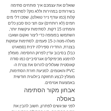
שואלים את עצמכם איך פותחים סתימה 
בשירותים במהירות וללא נזק? לסתימות 
קלות (כמו עודף נייר טואלט), שפכו דלי מים 
חמים (לא רותחים) עם חצי כוס סבון כלים 
והמתינו 15 דקות. לסתימות עיקשות יותר, 
השתמשו בפומפה כדי ליצור ואקום ושאבו 
מעלה-מטה כ-15 פעמים. לסתימות עמוקות 
בצנרת, החדירו ספירלה ידנית (סמארט 
כבל) בסיבוב עדין לפרוק החסימה. מומלץ 
להימנע מכימיקלים אגרסיביים כמו סודה 
קאוסטית שעלולים להרוס את צנרת ה-
PVC והאטמים. למניעת חזרת הסתימות, 
מומלץ לבצע תחזוקה ביולוגית חודשית 
באמצעות אנזימים.
אבחון מקור הסתימה 
באסלה
לפני שניגשים לפתרון, חשוב להבין את 