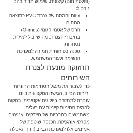
(פולטת חום) קיצונית. שימוש תדיר בהם 
גורם ל:
עיוות והמסה של צנרת PVC כתוצאה 
מהחום.
הרס של אטמי הגומי (O-rings) 
בחיבורי הצנרת, מה שיוביל לנזילות 
נסתרות.
סכנה בטיחותית חמורה למערכת 
הנשימה ולעור המשתמש.
תחזוקה מונעת לצנרת 
השירותים
כדי לשבור את מעגל הסתימות החוזרות 
וריחות הביוב, הגישה המקצועית כיום 
עוברת לתחזוקה ביולוגית אקטיבית. במקום 
להמיס חסימות קיימות עם רעלים, 
משתמשים בתרביות של חיידקים ואנזימים 
מפרקי-אורגניקה. הכנסה שוטפת של 
אנזימים אלו למערכת הביוב (דרך האסלה 