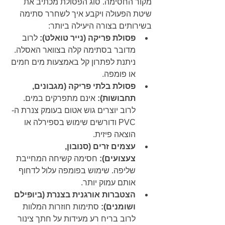
מקור החסימה. סוג הפסולת מכתיב את 
שיטת הפעולה ויקבע איך לשחרר סתימה 
בשירותים בצורה היעילה ביותר:
פסולת פריקה (נייר טואלט):
 לרוב 
מדובר בסתימה קלה בצוואר האסלה. 
ניתנת לפתרון קל באמצעות מים חמים 
או פומפה.
פסולת בלתי פריקה (מגבונים, 
תחבושות):
 אינם מתפרקים במים. 
לרוב יוצרים גוש אטום בעומק צנרת ה-
PVC ודורשים שימוש בספירלה או 
הוצאה פיזית.
עצמים זרים (סנובון, 
צעצועים):
 חסימה קשיחה המחייבת 
שליפה. שימוש בפומפה עלול לדחוף 
אותם עמוק יותר.
הצטברות אורגנית בצנרת (ביופילם 
ושומנים):
 סתימות חוזרות המלוות 
לרוב בריח רע מעידות על חתך צינור 