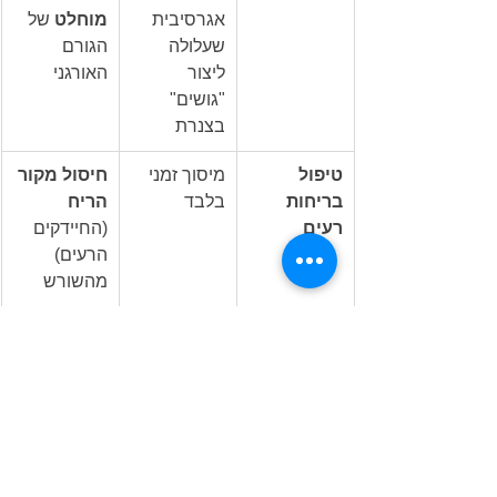
אגרסיבית 
מוחלט
 של 
שעלולה 
הגורם 
ליצור 
האורגני
"גושים" 
בצנרת
טיפול 
מיסוך זמני 
חיסול מקור 
בריחות 
בלבד
הריח
רעים
(החיידקים 
הרעים) 
מהשורש
שימוש שוטף לתחזוקת המערכת
הסוד האמיתי של מערכת אינסטלציה נקייה 
מריחות ומתקלות הוא לא לחכות להצפה. 
שימוש תקופתי של חומר לפתיחת סתימות 
בצנרת פועל כמו פרוביוטיקה לבית שלכם. 
שימוש בחומר מונע באופן תדיר מונע 
הצטברות של לכלוך בצנרת ושומר על קווי 