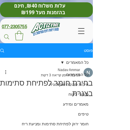
עלות משלוח ₪40, חינם
בהזמנות מעל ₪199
077-2305755
פוסט
כל המאמרים
Nadav Ammar
כל המאמרים
19 במאי
זמן קריאה 3 דקות
בחירת חומר לפתיחת סתימות
איכות סביבה ואקולוגיה
בצנרת
סיפורי לקוח
מאמרים ומידע
טיפים
חומר ירוק לפתיחת סתימות ומניעת ריח