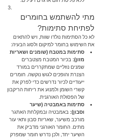
ללא פליטת חום או גזים רעילים.
מתי להשתמש בחומרים 
לפתיחת סתימות?
לא כל הסתימות נולדו שוות, ויש להתאים 
את השימוש בחומר למיקום ולסוג הבעיה:
סתימות במטבח (שומנים ושאריות 
מזון):
 בכיור המטבח מצטברים 
שמנים נוזליים שמתקררים במורד 
הצנרת והופכים לגוש נוקשה. חומרים 
ייעודיים לכיור נדרשים כדי לפרק את 
קשרי השומן ולמנוע את ריחות הריקבון 
של הפסולת האורגנית.
סתימות באמבטיה (שיער 
וסבון):
 באמבטיה ובמקלחת האתגר 
מורכב משיער, שאריות סבון ותאי עור 
מתים. החומר האורגני מדביק את 
השיער יחד, ולכן נדרש חומר שמפרק 