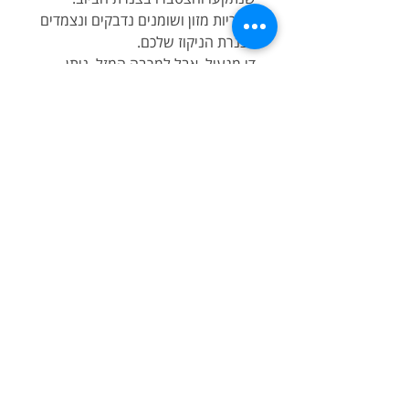
שאריות מזון ושומנים נדבקים ונצמדים
לצנרת הניקוז שלכם.
די מגעיל, אבל למרבה המזל, ניתן
לנקות את הפסולת והריחות באופן
טבעי וירוק עם אקטי-פלוא Acti-Flow
המקלונים למניעת והסרת ריחות רעים.
אקטי-פלוא Acti-Flow אינו פוגם או
גורם נזק לצנרת הביוב ולאטמים.
השימוש ב אקטי-פלוא Acti-Flow
בטוח ועובד ומומלץ כתחזוקה מונעת
ושוטפת על ידי הוספת מקלון
אקטי-פלוא Acti-Flow לכל פתח ניקוז
פעם בחודש או על פי הצורך והריחות
לא יחזרו.