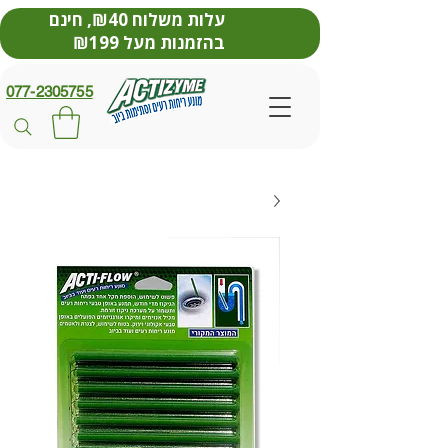
עלות משלוח ₪40, חינם
בהזמנות מעל ₪199
077-2305755