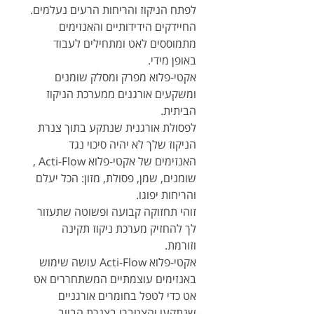
לפתח הניקוז והריחות הרעים נעלמים.
החיידקים הידידותיים והאנזימים
מתמוססים לאט ומתחילים לעבוד
באופן מידי.
אקטי-פלוא מפרק ומסלק שומנים
ומשקעים אורגנים ממערכת הניקוז
הביתית.
לפסולת אורגנית שנתקע בתוך צנרת
הניקוז שלך לא יהיה סיכוי נגד
האנזימים של אקטי-פלוא Acti-Flow ,
שומנים, שמן, פסולת, מזון: הכל יעלם
והריחות יפוגו.
זוהי תחזוקה קבועה ופשוטה שתעזור
לך להחזיק מערכת ניקוז תקינה
וזורמת.
אקטי-פלוא Acti-Flow עושה שימוש
באנזימים עוצמתיים המשתחררים אט
אט כדי לטפל בחומרים אורגניים
שנתקעו והצטברו בצנרת הביוב.