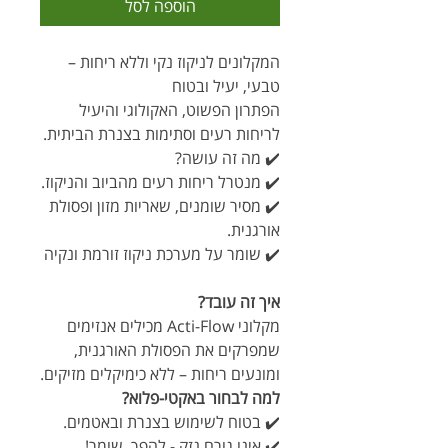
הוספה לסל
המקלונים לניקוז נקי וללא ריחות –
טבעי, יעיל ובטוח
הפתרון הפשוט, האקולוגי והיעיל
לריחות רעים וסתימות בצנרת הביתית
.
✔️
מה זה עושה
?
✔️ מנטרל ריחות רעים מהביוב והניקוז.
✔️ מסיר שומנים, שאריות מזון ופסולת
אורגנית.
✔️ שומר על מערכת ניקוז זורמת ונקיה
איך זה עובד
?
מקלוני
Acti-Flow
מכילים אנזימים
שמפרקים את הפסולת האורגנית,
ומונעים ריחות
–
ללא כימיקלים מזיקים
.
למה לבחור באקטי-פלוא
?
✔️ בטוח לשימוש בצנרת ובאטמים.
✔️ אינו גורם נזק - להפך, שומר!